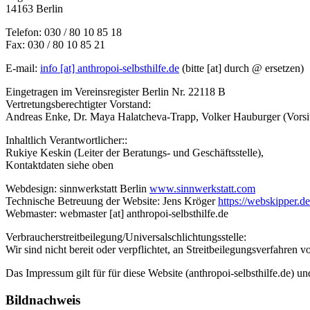
14163 Berlin
Telefon: 030 / 80 10 85 18
Fax: 030 / 80 10 85 21
E-mail:
info [at] anthropoi-selbsthilfe.de
(bitte [at] durch @ ersetzen)
Eingetragen im Vereinsregister Berlin Nr. 22118 B
Vertretungsberechtigter Vorstand:
Andreas Enke, Dr. Maya Halatcheva-Trapp, Volker Hauburger (Vorsit
Inhaltlich Verantwortlicher::
Rukiye Keskin (Leiter der Beratungs- und Geschäftsstelle),
Kontaktdaten siehe oben
Webdesign: sinnwerkstatt Berlin
www.sinnwerkstatt.com
Technische Betreuung der Website: Jens Kröger
https://webskipper.de
Webmaster: webmaster [at] anthropoi-selbsthilfe.de
Verbraucherstreitbeilegung/Universalschlichtungsstelle:
Wir sind nicht bereit oder verpflichtet, an Streitbeilegungsverfahren 
Das Impressum gilt für für diese Website (anthropoi-selbsthilfe.de)
Bildnachweis