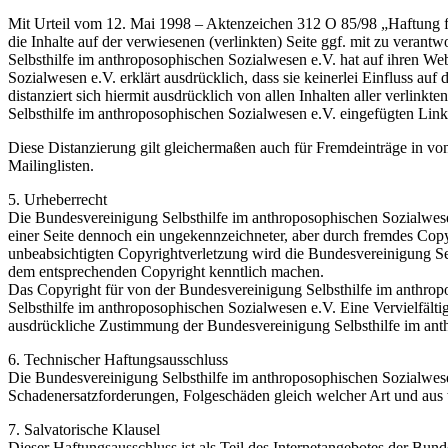
Mit Urteil vom 12. Mai 1998 – Aktenzeichen 312 O 85/98 „Haftung fü
die Inhalte auf der verwiesenen (verlinkten) Seite ggf. mit zu veran
Selbsthilfe im anthroposophischen Sozialwesen e.V. hat auf ihren Web
Sozialwesen e.V. erklärt ausdrücklich, dass sie keinerlei Einfluss au
distanziert sich hiermit ausdrücklich von allen Inhalten aller verlink
Selbsthilfe im anthroposophischen Sozialwesen e.V. eingefügten Link
Diese Distanzierung gilt gleichermaßen auch für Fremdeinträge in vo
Mailinglisten.
5. Urheberrecht
Die Bundesvereinigung Selbsthilfe im anthroposophischen Sozialwesen 
einer Seite dennoch ein ungekennzeichneter, aber durch fremdes Copyr
unbeabsichtigten Copyrightverletzung wird die Bundesvereinigung Se
dem entsprechenden Copyright kenntlich machen.
Das Copyright für von der Bundesvereinigung Selbsthilfe im anthropos
Selbsthilfe im anthroposophischen Sozialwesen e.V. Eine Vervielfält
ausdrückliche Zustimmung der Bundesvereinigung Selbsthilfe im anthr
6. Technischer Haftungsausschluss
Die Bundesvereinigung Selbsthilfe im anthroposophischen Sozialwes
Schadenersatzforderungen, Folgeschäden gleich welcher Art und aus 
7. Salvatorische Klausel
Dieser Haftungsausschluss ist als Teil des Internetangebotes der Bun