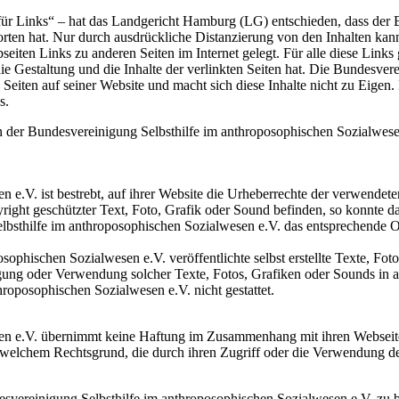
r Links“ – hat das Landgericht Hamburg (LG) entschieden, dass der Be
tworten hat. Nur durch ausdrückliche Distanzierung von den Inhalten k
seiten Links zu anderen Seiten im Internet gelegt. Für alle diese Links
f die Gestaltung und die Inhalte der verlinkten Seiten hat. Die Bundesv
ten Seiten auf seiner Website und macht sich diese Inhalte nicht zu Eigen
s.
n der Bundesvereinigung Selbsthilfe im anthroposophischen Sozialwese
e.V. ist bestrebt, auf ihrer Website die Urheberrechte der verwendete
ight geschützter Text, Foto, Grafik oder Sound befinden, so konnte das
lbsthilfe im anthroposophischen Sozialwesen e.V. das entsprechende O
ophischen Sozialwesen e.V. veröffentlichte selbst erstellte Texte, Fot
igung oder Verwendung solcher Texte, Fotos, Grafiken oder Sounds in a
oposophischen Sozialwesen e.V. nicht gestattet.
en e.V. übernimmt keine Haftung im Zusammenhang mit ihren Webseiten.
welchem Rechtsgrund, die durch ihren Zugriff oder die Verwendung der
desvereinigung Selbsthilfe im anthroposophischen Sozialwesen e.V. zu b