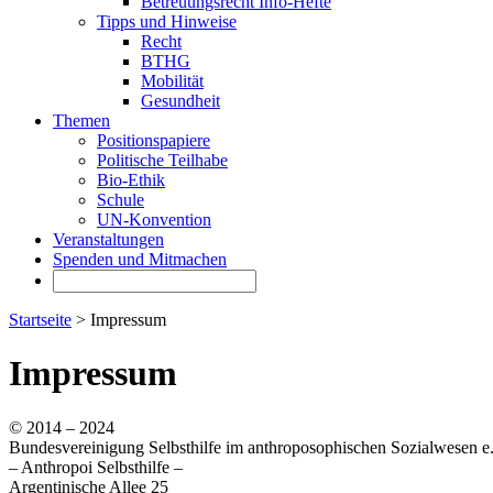
Betreuungsrecht Info-Hefte
Tipps und Hinweise
Recht
BTHG
Mobilität
Gesundheit
Themen
Positionspapiere
Politische Teilhabe
Bio-Ethik
Schule
UN-Konvention
Veranstaltungen
Spenden und Mitmachen
Startseite
> Impressum
Impressum
© 2014 – 2024
Bundesvereinigung Selbsthilfe im anthroposophischen Sozialwesen e
– Anthropoi Selbsthilfe –
Argentinische Allee 25