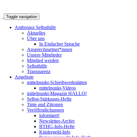
Toggle navigation
Anthropoi Selbsthilfe
Aktuelles
Über uns
In Einfacher Sprache
Ansprechpartner*innen
Unsere Mitglieder
Mitglied werden
Selbsthilfe
Transparenz
Angebote
mittelpunkt-Schreibwerkstätten
mittelpunkt-Videos
mittelpunkt-Magazin HALLO!
Selbst-Stärkungs-Hefte
Tinte und Zitronen
Veröffentlichungen
informiert!
Newsletter-Archiv
BTHG-Info-Hefte
Kindergeld-Info