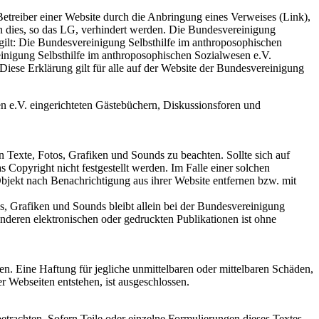
treiber einer Website durch die Anbringung eines Verweises (Link),
ann dies, so das LG, verhindert werden. Die Bundesvereinigung
 gilt: Die Bundesvereinigung Selbsthilfe im anthroposophischen
ereinigung Selbsthilfe im anthroposophischen Sozialwesen e.V.
. Diese Erklärung gilt für alle auf der Website der Bundesvereinigung
n e.V. eingerichteten Gästebüchern, Diskussionsforen und
n Texte, Fotos, Grafiken und Sounds zu beachten. Sollte sich auf
 Copyright nicht festgestellt werden. Im Falle einer solchen
bjekt nach Benachrichtigung aus ihrer Website entfernen bzw. mit
os, Grafiken und Sounds bleibt allein bei der Bundesvereinigung
nderen elektronischen oder gedruckten Publikationen ist ohne
 Eine Haftung für jegliche unmittelbaren oder mittelbaren Schäden,
 Webseiten entstehen, ist ausgeschlossen.
etrachten. Sofern Teile oder einzelne Formulierungen dieses Textes