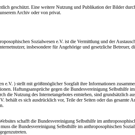
tlich geschützt. Eine weitere Nutzung und Publikation der Bilder durch 
 unserem Archiv oder von privat.
roposophischen Sozialwesen e.V. ist die Vermittlung und der Austausch
Internetnutzer, insbesondere für Angehörige und gesetzliche Betreuer,
e.V. ) stellt mit größtmöglicher Sorgfalt ihre Informationen zusammen
rmationen. Haftungsansprüche gegen die Bundesvereinigung Selbsthilfe 
urch die Nutzung des Internetangebotes entstehen, sind grundsätzlich a
. behält es sich ausdrücklich vor, Teile der Seiten oder das gesamte
n.
Websites schafft die Bundesvereinigung Selbsthilfe im anthroposophisc
muss die Bundesvereinigung Selbsthilfe im anthroposophischen Sozialw
gegenzutreten.