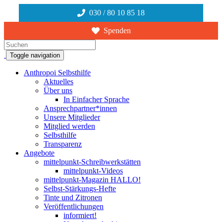
030 / 80 10 85 18
Spenden
Suchen
Toggle navigation
Anthropoi Selbsthilfe
Aktuelles
Über uns
In Einfacher Sprache
Ansprechpartner*innen
Unsere Mitglieder
Mitglied werden
Selbsthilfe
Transparenz
Angebote
mittelpunkt-Schreibwerkstätten
mittelpunkt-Videos
mittelpunkt-Magazin HALLO!
Selbst-Stärkungs-Hefte
Tinte und Zitronen
Veröffentlichungen
informiert!